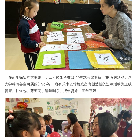
在新年探知的大主题下，二年级乐考推出了“生龙活虎闹新年”的闯关活动。八
大学科有各自所属的知识“岛”，所有关卡以传统或富有创造性的过年活动为主线
贯穿。抽红包、剪窗花、诵诗唱乐、摆年货摊、画年夜饭……