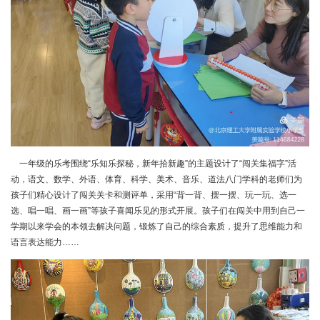
一年级的乐考围绕“乐知乐探秘，新年拾新趣”的主题设计了“闯关集福字”活
动，语文、数学、外语、体育、科学、美术、音乐、道法八门学科的老师们为
孩子们精心设计了闯关关卡和测评单，采用“背一背、摆一摆、玩一玩、选一
选、唱一唱、画一画”等孩子喜闻乐见的形式开展。孩子们在闯关中用到自己一
学期以来学会的本领去解决问题，锻炼了自己的综合素质，提升了思维能力和
语言表达能力……